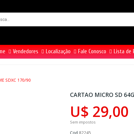
me
Vendedores
Localização
Fale Conosco
Lista de 
E SDXC 170/90
CARTAO MICRO SD 64G
U$ 29,00
Sem impostos
Cod
82245