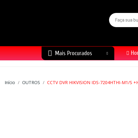
Ho
Mais Procurados
Início
OUTROS
CCTV DVR HIKVISION IDS-7204HTHI-M1/S +