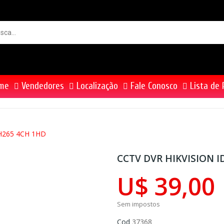
me
Vendedores
Localização
Fale Conosco
Lista de 
H265 4CH 1HD
CCTV DVR HIKVISION I
U$ 39,00
Sem impostos
Cod
37368