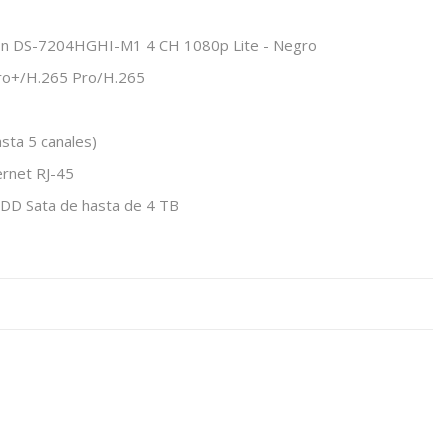
sion DS-7204HGHI-M1 4 CH 1080p Lite - Negro
ro+/H.265 Pro/H.265
asta 5 canales)
ernet RJ-45
HDD Sata de hasta de 4 TB