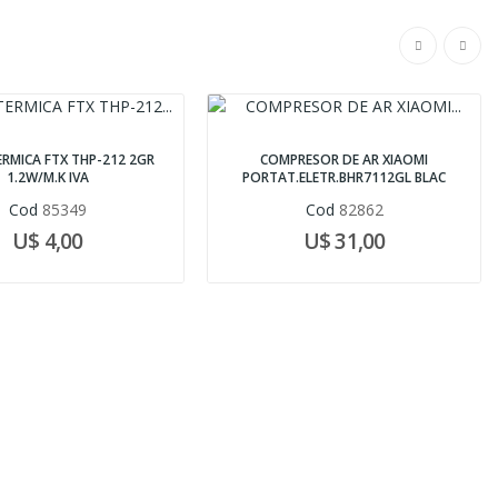
RMICA FTX THP-212 2GR
COMPRESOR DE AR XIAOMI
1.2W/M.K IVA
PORTAT.ELETR.BHR7112GL BLAC
Cod
85349
Cod
82862
U$ 4,00
U$ 31,00