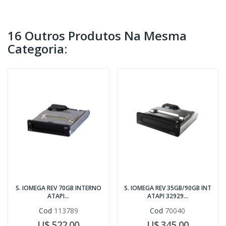
16 Outros Produtos Na Mesma
Categoria:
S. IOMEGA REV 70GB INTERNO
S. IOMEGA REV 35GB/90GB INT
ATAPI...
ATAPI 32929...
Cod
113789
Cod
70040
U$ 522,00
U$ 345,00