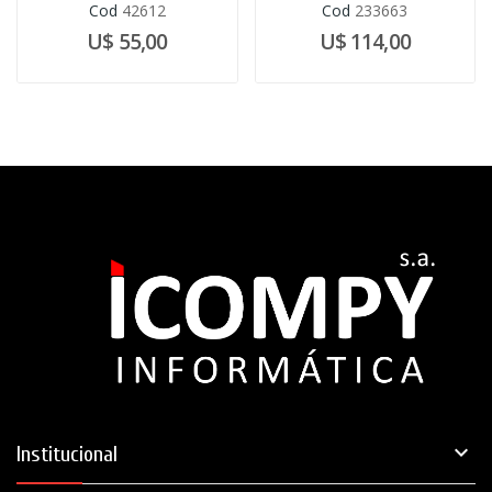
Cod
42612
Cod
233663
U$ 55,00
U$ 114,00

Institucional