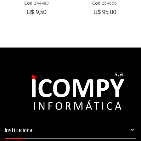
Cod
244480
Cod
254656
U$ 9,50
U$ 95,00

Institucional